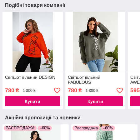
Подібні товари компанії
Світшот вільний DESIGN
Світшот вільний
Світ
FABULOUS
AWE
780
780
595
₴
₴
1 300 ₴
1 300 ₴
Купити
Купити
Акційні пропозиції та новинки
РАСПРОДАЖА
–60%
Распродажа
–60%