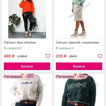
Світшот blue shadow
Світшот рваний з кишенями
В наявності
В наявності
480
220
₴
₴
1 200 ₴
550 ₴
Купити
Купити
Распродажа
–60%
Распродажа
–60%