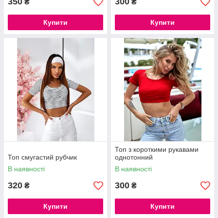
350
300
₴
₴
Купити
Купити
Топ з короткими рукавами
Топ смугастий рубчик
однотонний
В наявності
В наявності
320
300
₴
₴
Купити
Купити