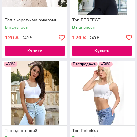
Топ з короткими рукавами
Топ PERFECT
В наявності
В наявності
120
120
₴
₴
240 ₴
240 ₴
Купити
Купити
–50%
Распродажа
–50%
Топ однотонний
Топ Rebekka