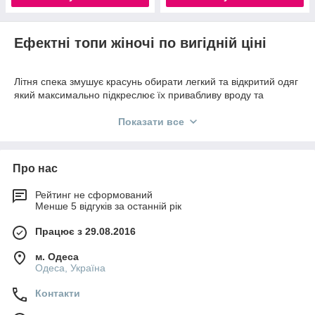
Ефектні топи жіночі по вигідній ціні
Літня спека змушує красунь обирати легкий та відкритий одяг
який максимально підкреслює їх привабливу вроду та
дозволяє повітрю легко циркулювати. В теплий сезон топи
жіночі мають високий попит. Їх можна носити з шортами,
Показати все
спідницями, спортивними та звичайними штанами. Інтернет-
магазин «Ребекка» пропонує оптовим покупцям регулярне
постачання жіночих топів оптом та роздріб дешево. Купуйте у
Про нас
прямого виробника й отримайте додатковий прибуток вид
роздрібного перепродажу якісного вбрання.
Рейтинг не сформований
Різновиди топів жіночих
Менше 5 відгуків за останній рік
Модельна лінійка жіночих топів оптом або роздріб,
Працює з 29.08.2016
складається з виробів наступних видів:
м. Одеса
з втаєними короткими рукавами;
Одеса, Україна
з рукавами три чверті;
Контакти
з коміром типу сорочки;