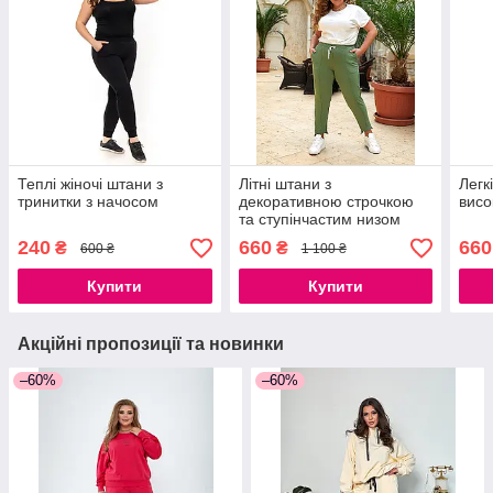
Теплі жіночі штани з
Літні штани з
Легк
тринитки з начосом
декоративною строчкою
висо
та ступінчастим низом
240
660
660
₴
₴
600 ₴
1 100 ₴
Купити
Купити
Акційні пропозиції та новинки
–60%
–60%