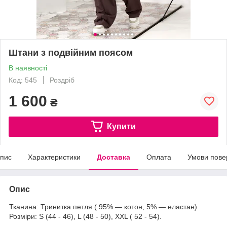
Штани з подвійним поясом
В наявності
Код: 545
Роздріб
1 600
₴
Купити
пис
Характеристики
Доставка
Оплата
Умови пове
Опис
Тканина: Тринитка петля ( 95% — котон, 5% — еластан)
Розміри: S (44 - 46), L (48 - 50), XXL ( 52 - 54).