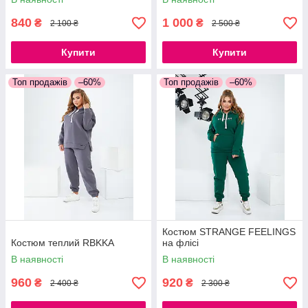
840
1 000
₴
₴
2 100 ₴
2 500 ₴
Купити
Купити
Топ продажів
–60%
Топ продажів
–60%
Костюм STRANGE FEELINGS
Костюм теплий RBKKA
на флісі
В наявності
В наявності
960
920
₴
₴
2 400 ₴
2 300 ₴