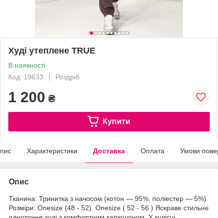
Худі утеплене TRUE
В наявності
Код: 19633
Роздріб
1 200
₴
Купити
пис
Характеристики
Доставка
Оплата
Умови пове
Опис
Тканина: Тринитка з начосом (котон — 95%, поліестер — 5%)
Розміри: Onesize (48 - 52). Onesize ( 52 - 56 ) Яскраве стильне
однотонне худі з комфортним капюшоном. У кулісці