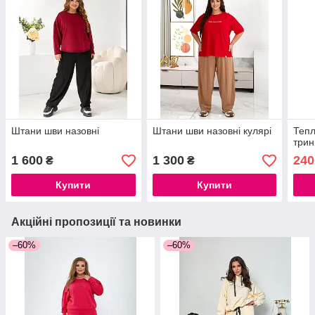
Штани шви назовні
Штани шви назовні кулярі
Тепл
трин
1 600
1 300
240
₴
₴
Купити
Купити
Акційні пропозиції та новинки
–60%
–60%