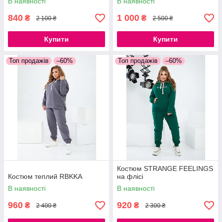
В наявності
В наявності
840
1 000
₴
₴
2 100 ₴
2 500 ₴
Купити
Купити
Топ продажів
–60%
Топ продажів
–60%
Костюм STRANGE FEELINGS
Костюм теплий RBKKA
на флісі
В наявності
В наявності
960
920
₴
₴
2 400 ₴
2 300 ₴