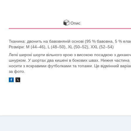
Опис
Тканина: двонить на бавовняній основі (95 % бавовна, 5 % ела
Розміри: M (44–46), L (48–50), XL (50–52), XXL (52–54)
Легкі широкі шорти вільного крою з високою посадкою з дихаюч
шнурком. У шортах два кишені в бокових швах. Нижня частин
носити з яскравими футболками та топами. Це відмінний варіан
за фото.