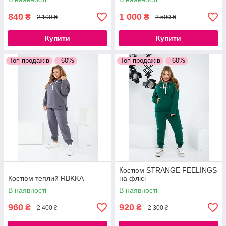
840
1 000
₴
₴
2 100 ₴
2 500 ₴
Купити
Купити
Топ продажів
–60%
Топ продажів
–60%
Костюм STRANGE FEELINGS
Костюм теплий RBKKA
на флісі
В наявності
В наявності
960
920
₴
₴
2 400 ₴
2 300 ₴