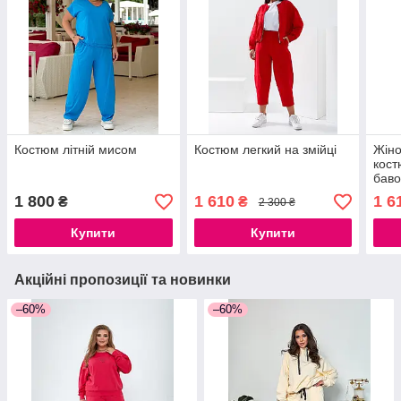
Костюм літній мисом
Костюм легкий на змійці
Жіно
кост
баво
петл
1 800
1 610
1 6
₴
₴
2 300 ₴
Купити
Купити
Акційні пропозиції та новинки
–60%
–60%