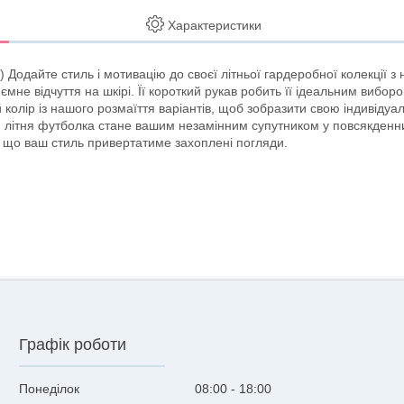
Характеристики
) Додайте стиль і мотивацію до своєї літньої гардеробної колекції 
не відчуття на шкірі. Її короткий рукав робить її ідеальним виборо
ір із нашого розмаїття варіантів, щоб зобразити свою індивідуальніс
 літня футболка стане вашим незамінним супутником у повсякденних 
, що ваш стиль привертатиме захоплені погляди.
Графік роботи
Понеділок
08:00
18:00