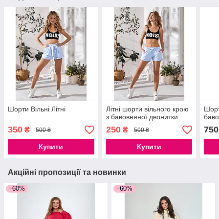
Шорти Вільні Літні
Літні шорти вільного крою
Шорт
з бавовняної двонитки
бав
350
250
750
₴
₴
500 ₴
500 ₴
Купити
Купити
Акційні пропозиції та новинки
–60%
–60%