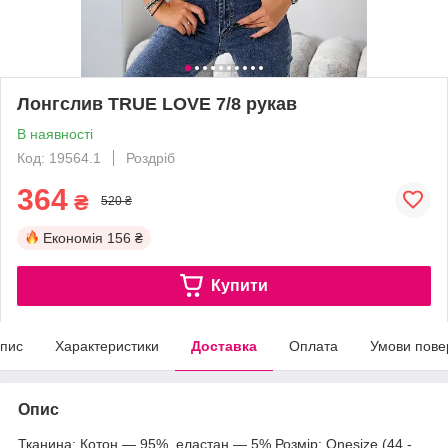
Лонгслив TRUE LOVE 7/8 рукав
В наявності
Код: 19564.1
Роздріб
364
₴
520 ₴
Економія
156 ₴
Купити
пис
Характеристики
Доставка
Оплата
Умови пове
Опис
Тканина: Котон — 95%, еластан — 5% Розмір: Onesize (44 -