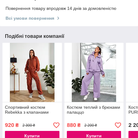
Повернення товару впродовж 14 днів за домовленістю
Всі умови повернення
Подібні товари компанії
Спортивний костюм
Костюм теплий з брюками
Кост
Rebekka з клапанами
палаццо
PUR
920
880
2 2
₴
₴
2 300 ₴
2 200 ₴
Купити
Купити