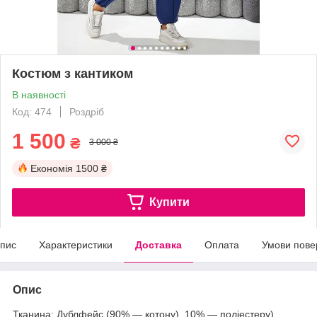
Костюм з кантиком
В наявності
Код: 474
Роздріб
1 500
₴
3 000 ₴
Економія
1500 ₴
Купити
пис
Характеристики
Доставка
Оплата
Умови пове
Опис
Тканина: Дублфейс (90% — котону). 10% — поліестеру)