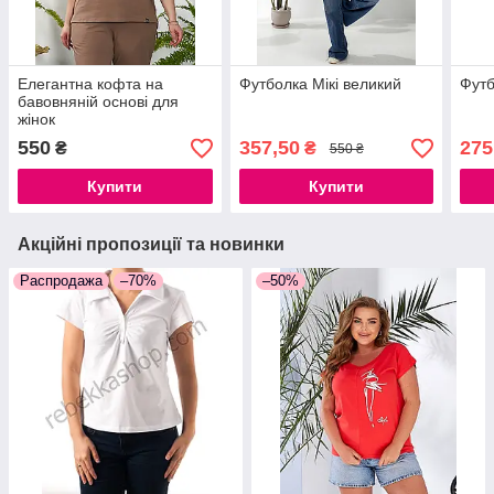
Елегантна кофта на
Футболка Мікі великий
Футб
бавовняній основі для
жінок
550
357,50
275
₴
₴
550 ₴
Купити
Купити
Акційні пропозиції та новинки
Распродажа
–70%
–50%