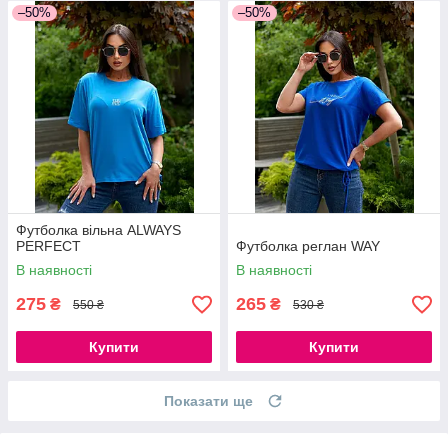
–50%
–50%
Футболка вільна ALWAYS
PERFECT
Футболка реглан WAY
В наявності
В наявності
275
265
₴
₴
550 ₴
530 ₴
Купити
Купити
Показати ще