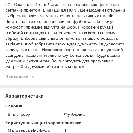
52 ) Оживіть свій літній стиль із нашою жіночою ф
утболкою
реглан із принтом "LIMITED IDITION". Цей модний і стильний
вибір стане джерелом натхнення та позитивних емоцій.
Виготовлена з якісної бавовни, ця футболка забезпечує
комфорт і приємне відчуття на шкірі. Її короткий рукав і
глибокий виріз додають витонченості та свіжості вашому
образу. Виберіть свій улюблений колір із нашого розмаїття
варіантів, щоб зобразити свою індивідуальність і підкреслити
вашу унікальність. Незалежно від того, наскільки актуальний
ваш день, наша літня жіноча футболка реглан буде вашим
ідеальним супутником. Вона підходить для прогулянок,
зустрічей із друзями або занять спортом.
Приховати
Характеристики
Основні
Вид виробу
Футболка
Користувальницькі характеристики
Мінімальна кількість у
1