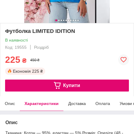
Футболка LIMITED IDITION
В наявності
Код: 19555
Роздріб
225
₴
450 ₴
Економія
225 ₴
Купити
Опис
Характеристики
Доставка
Оплата
Умови 
Опис
Тканина: Котон — 95%, еластан — 5% Розмір: Onesize (48 -