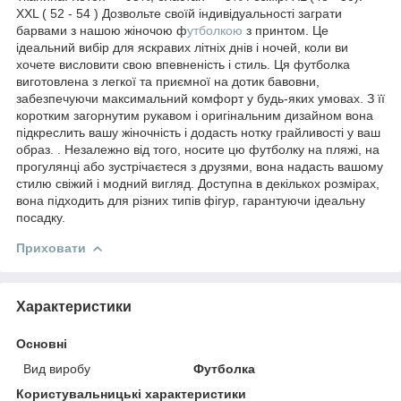
XXL ( 52 - 54 ) Дозвольте своїй індивідуальності заграти
барвами з нашою жіночою ф
утболкою
з принтом. Це
ідеальний вибір для яскравих літніх днів і ночей, коли ви
хочете висловити свою впевненість і стиль. Ця футболка
виготовлена з легкої та приємної на дотик бавовни,
забезпечуючи максимальний комфорт у будь-яких умовах. З її
коротким загорнутим рукавом і оригінальним дизайном вона
підкреслить вашу жіночність і додасть нотку грайливості у ваш
образ. . Незалежно від того, носите цю футболку на пляжі, на
прогулянці або зустрічаєтеся з друзями, вона надасть вашому
стилю свіжий і модний вигляд. Доступна в декількох розмірах,
вона підходить для різних типів фігур, гарантуючи ідеальну
посадку.
Приховати
Характеристики
Основні
Вид виробу
Футболка
Користувальницькі характеристики