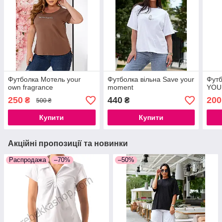
Футболка Мотель your
Футболка вільна Save your
Фут
own fragrance
moment
YOU
250
440
200
₴
₴
500 ₴
Купити
Купити
Акційні пропозиції та новинки
Распродажа
–70%
–50%