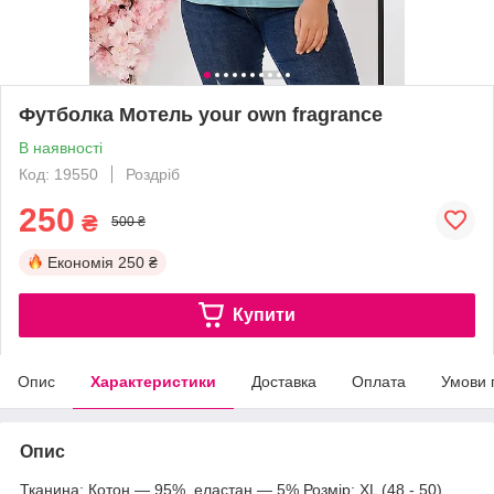
Футболка Мотель your own fragrance
В наявності
Код: 19550
Роздріб
250
₴
500 ₴
Економія
250 ₴
Купити
Опис
Характеристики
Доставка
Оплата
Умови 
Опис
Тканина: Котон — 95%, еластан — 5% Розмір: XL (48 - 50).