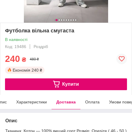
Футболка вільна смугаста
В наявності
Код: 19486
Роздріб
240
₴
480 ₴
Економія
240 ₴
Купити
пис
Характеристики
Доставка
Оплата
Умови пове
Опис
Тканина: Котон — 100% вищий сорт Розмір: Onesize ( 46 - 50 )