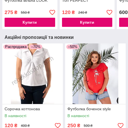
Футболка вільна LOOK
Топ PERFECT
Футб
275
120
600
₴
₴
550 ₴
240 ₴
Купити
Купити
Акційні пропозиції та новинки
Распродажа
–70%
–50%
Сорочка коттонова
Футболка боченок style
В наявності
В наявності
120
250
₴
₴
400 ₴
500 ₴