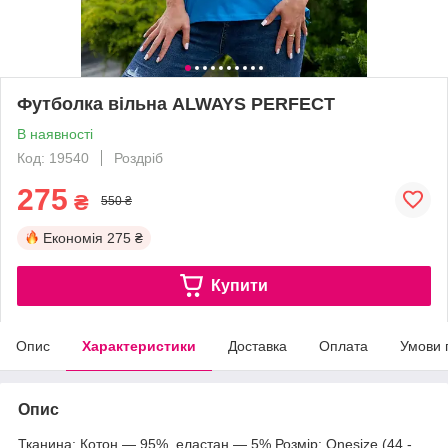
Футболка вільна ALWAYS PERFECT
В наявності
Код: 19540
Роздріб
275
₴
550 ₴
Економія
275 ₴
Купити
Опис
Характеристики
Доставка
Оплата
Умови 
Опис
Тканина: Котон — 95%, еластан — 5% Розмір: Onesize (44 -