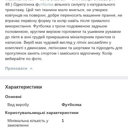
48 ) Однотонна ф
утболка
вільного силуету з натурального
трикотажу. Цей тип тканини мало мнеться, не утворює
ковтунців на поверхні, добре переносить машинне прання, не
втрачає первісну форму та колір навіть після тривалого
використання. Футболка з трохи подовженою задньою
половинкою, круглим вирізом горловини та ушивним рукавом
до ліктя в зоні грудей прикрашена мініатюрним принтом із
написом. Виріб має чудовий вигляд у літніх ансамблях у
комплекті з джинсами, легінсами та шортами та підходить для
прогулянок занять спортом і заміського відпочинку. Колір
вибирайте по фото.
Приховати
Характеристики
Основні
Вид виробу
Футболка
Користувальницькі характеристики
Мінімальна кількість у
1
замовленні