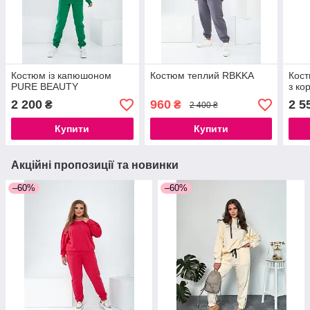
Костюм із капюшоном
Костюм теплий RBKKA
Кос
PURE BEAUTY
з ко
2 200
960
2 5
₴
₴
2 400 ₴
Купити
Купити
Акційні пропозиції та новинки
–60%
–60%