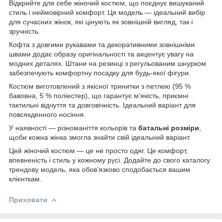
Відкрийте для себе жіночий костюм, що поєднує вишуканий
стиль і неймовірний комфорт. Ця модель — ідеальний вибір
для сучасних жінок, які цінують як зовнішній вигляд, так і
зручність.
Кофта з довгими рукавами та декоративними зовнішніми
швами додає образу оригінальності та акцентує увагу на
модних деталях. Штани на резинці з регульованим шнурком
забезпечують комфортну посадку для будь-якої фігури.
Костюм виготовлений з якісної тринитки з петлею (95 %
бавовна, 5 % поліестер), що гарантує м’якість, приємні
тактильні відчуття та довговічність. Ідеальний варіант для
повсякденного носіння.
У наявності — різноманіття кольорів та
батальні розміри
,
щоби кожна жінка змогла знайти свій ідеальний варіант.
Цей жіночий костюм — це не просто одяг. Це комфорт,
впевненість і стиль у кожному русі. Додайте до свого каталогу
трендову модель, яка обов’язково сподобається вашим
клієнткам.
Приховати