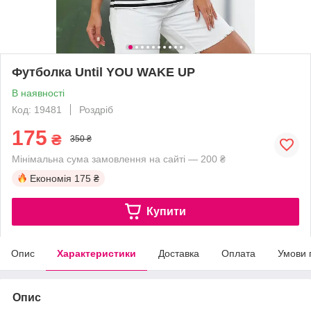
Футболка Until YOU WAKE UP
В наявності
Код: 19481
Роздріб
175
₴
350 ₴
Мінімальна сума замовлення на сайті — 200 ₴
Економія
175 ₴
Купити
Опис
Характеристики
Доставка
Оплата
Умови 
Опис