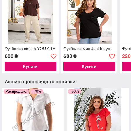
Футболка вільна YOU ARE
Футболка мис Just be you
Фут
600
600
220
₴
₴
Купити
Купити
Акційні пропозиції та новинки
Распродажа
–70%
–50%