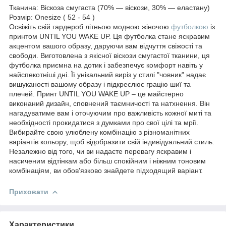
Тканина: Віскоза смугаста (70% — віскози, 30% — еластану)
Розмір: Onesize ( 52 - 54 )
Освіжіть свій гардероб літньою модною жіночою
футболкою
із
принтом UNTIL YOU WAKE UP. Ця футболка стане яскравим
акцентом вашого образу, даруючи вам відчуття свіжості та
свободи. Виготовлена з якісної віскози смугастої тканини, ця
футболка приємна на дотик і забезпечує комфорт навіть у
найспекотніші дні. Її унікальний виріз у стилі "човник" надає
вишуканості вашому образу і підкреслює грацію шиї та
плечей. Принт UNTIL YOU WAKE UP – це майстерно
виконаний дизайн, сповнений таємничості та натхнення. Він
нагадуватиме вам і оточуючим про важливість кожної миті та
необхідності прокидатися з думками про свої цілі та мрії.
Вибирайте свою улюблену комбінацію з різноманітних
варіантів кольору, щоб відобразити свій індивідуальний стиль.
Незалежно від того, чи ви надаєте перевагу яскравим і
насиченим відтінкам або більш спокійним і ніжним тоновим
комбінаціям, ви обов'язково знайдете підходящий варіант.
Приховати
Характеристики