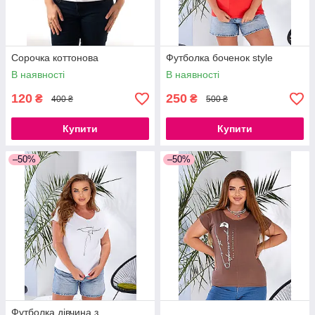
Сорочка коттонова
Футболка боченок style
В наявності
В наявності
120
250
₴
₴
400 ₴
500 ₴
Купити
Купити
–50%
–50%
Футболка дівчина з