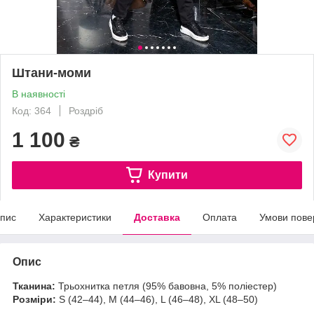
Штани-моми
В наявності
Код: 364
Роздріб
1 100
₴
Купити
пис
Характеристики
Доставка
Оплата
Умови пове
Опис
Тканина:
Трьохнитка петля (95% бавовна, 5% поліестер)
Розміри:
S (42–44), M (44–46), L (46–48), XL (48–50)