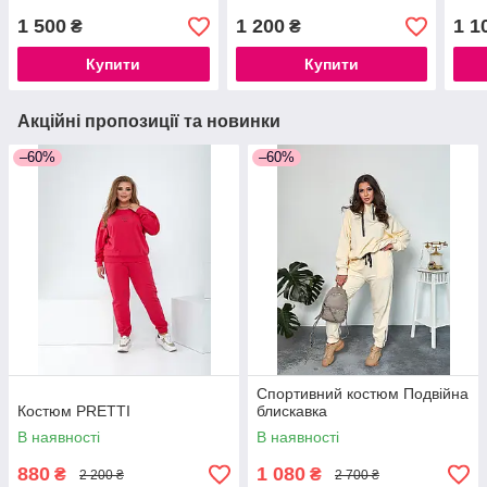
1 500
1 200
1 1
₴
₴
Купити
Купити
Акційні пропозиції та новинки
–60%
–60%
Спортивний костюм Подвійна
Костюм PRETTI
блискавка
В наявності
В наявності
880
1 080
₴
₴
2 200 ₴
2 700 ₴