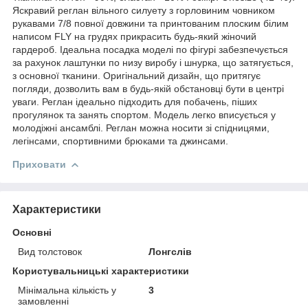
Яскравий реглан вільного силуету з горловиним човником
рукавами 7/8 повної довжини та принтованим плоским білим
написом FLY на грудях прикрасить будь-який жіночий
гардероб. Ідеальна посадка моделі по фігурі забезпечується
за рахунок лаштунки по низу виробу і шнурка, що затягується,
з основної тканини. Оригінальний дизайн, що притягує
погляди, дозволить вам в будь-якій обстановці бути в центрі
уваги. Реглан ідеально підходить для побачень, піших
прогулянок та занять спортом. Модель легко вписується у
молодіжні ансамблі. Реглан можна носити зі спідницями,
легінсами, спортивними брюками та джинсами.
Приховати
Характеристики
Основні
Вид толстовок
Лонгслів
Користувальницькі характеристики
Мінімальна кількість у
3
замовленні