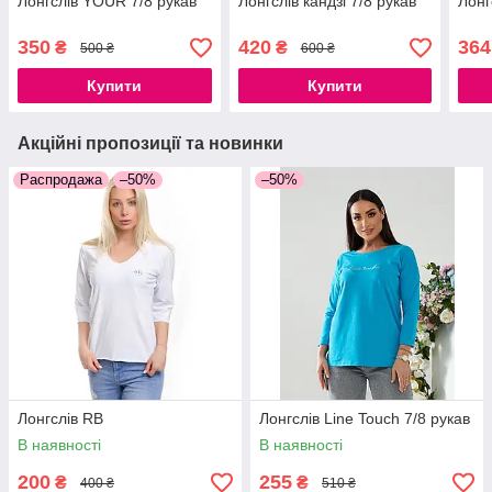
Лонгслів YOUR 7/8 рукав
Лонгслів кандзі 7/8 рукав
Лонг
350
420
364
₴
₴
500 ₴
600 ₴
Купити
Купити
Акційні пропозиції та новинки
Распродажа
–50%
–50%
Лонгслів RB
Лонгслів Line Touch 7/8 рукав
В наявності
В наявності
200
255
₴
₴
400 ₴
510 ₴