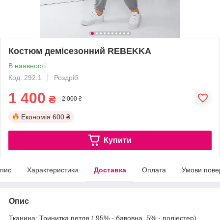
Костюм демісезонний REBEKKA
В наявності
Код: 292.1
Роздріб
1 400
₴
2 000 ₴
Економія
600 ₴
Купити
пис
Характеристики
Доставка
Оплата
Умови пове
Опис
Тканина: Тринитка петля ( 95% - бавовна, 5% - поліестер)