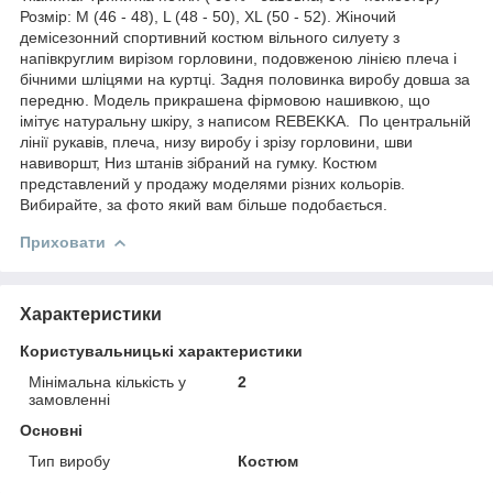
Розмір: M (46 - 48), L (48 - 50), XL (50 - 52). Жіночий
демісезонний спортивний костюм вільного силуету з
напівкруглим вирізом горловини, подовженою лінією плеча і
бічними шліцями на куртці. Задня половинка виробу довша за
передню. Модель прикрашена фірмовою нашивкою, що
імітує натуральну шкіру, з написом REBEKKA. По центральній
лінії рукавів, плеча, низу виробу і зрізу горловини, шви
навиворшт, Низ штанів зібраний на гумку. Костюм
представлений у продажу моделями різних кольорів.
Вибирайте, за фото який вам більше подобається.
Приховати
Характеристики
Користувальницькі характеристики
Мінімальна кількість у
2
замовленні
Основні
Тип виробу
Костюм