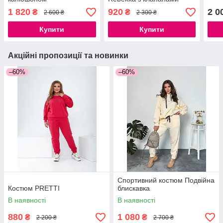
1 820
920
2 0
₴
₴
2 600 ₴
2 300 ₴
Купити
Купити
Акційні пропозиції та новинки
–60%
–60%
Спортивний костюм Подвійна
Костюм PRETTI
блискавка
В наявності
В наявності
880
1 080
₴
₴
2 200 ₴
2 700 ₴