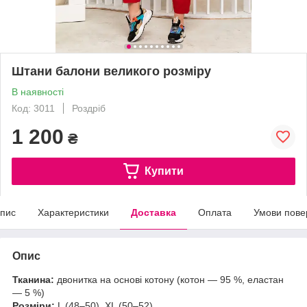
Штани балони великого розмiру
В наявності
Код: 3011
Роздріб
1 200
₴
Купити
пис
Характеристики
Доставка
Оплата
Умови пове
Опис
Тканина:
двонитка на основі котону (котон — 95 %, еластан
— 5 %)
Розміри:
L (48–50), XL (50–52)