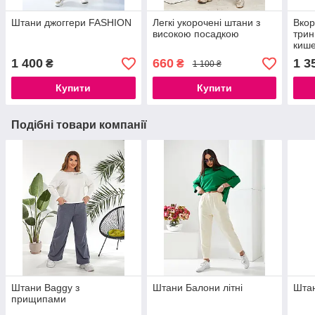
Штани джоггери FASHION
Легкі укорочені штани з
Вкор
високою посадкою
трин
киш
1 400
660
1 3
₴
₴
1 100 ₴
Купити
Купити
Подібні товари компанії
Штани Baggy з
Штани Балони літні
Шта
прищипами