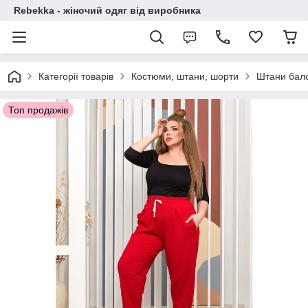
Rebekka - жіночий одяг від виробника
Категорії товарів
Костюми, штани, шорти
Штани бало
Топ продажів