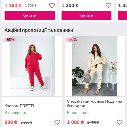
1 190
1 300
1 3
₴
₴
1 700 ₴
Купити
Купити
Акційні пропозиції та новинки
–60%
–60%
Спортивний костюм Подвійна
Костюм PRETTI
блискавка
В наявності
В наявності
880
1 080
₴
₴
2 200 ₴
2 700 ₴