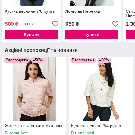
Куртка весняна 7/8 рукав
Лонгслів Rebekka
Світ
Limi
500
650
1 3
₴
₴
1 000 ₴
Купити
Купити
Акційні пропозиції та новинки
Распродажа
–50%
Распродажа
–50%
Жилетка с коротким рукавом
Куртка весняна 3/4 рукав
В наявності
В наявності