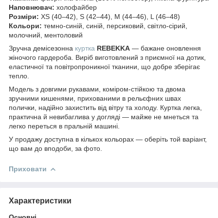
Наповнювач:
холофайбер
Розміри:
XS (40–42), S (42–44), M (44–46), L (46–48)
Кольори:
темно-синій, синій, персиковий, світло-сірий,
молочний, ментоловий
Зручна демісезонна
куртка
REBEKKA
— бажане оновлення
жіночого гардероба. Виріб виготовлений з приємної на дотик,
еластичної та повітропроникної тканини, що добре зберігає
тепло.
Модель з довгими рукавами, коміром-стійкою та двома
зручними кишенями, прихованими в рельєфних швах
полички, надійно захистить від вітру та холоду. Куртка легка,
практична й невибаглива у догляді — майже не мнеться та
легко переться в пральній машині.
У продажу доступна в кількох кольорах — оберіть той варіант,
що вам до вподоби, за фото.
Приховати
Характеристики
Основні